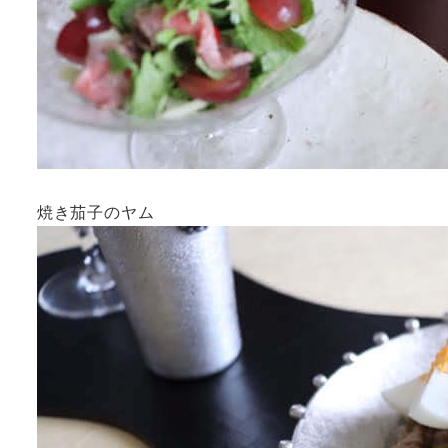
焼き茄子のヤム