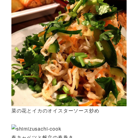
菜の花とイカのオイスターソース炒め
春キャベツと帆立の春巻き