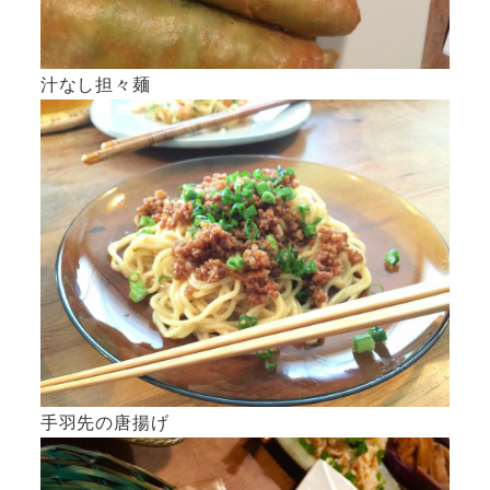
汁なし担々麺
手羽先の唐揚げ