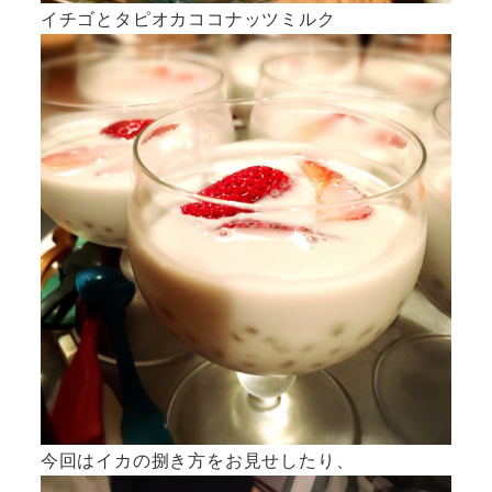
イチゴとタピオカココナッツミルク
今回はイカの捌き方をお見せしたり、