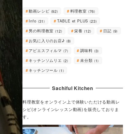
動画レシピ
料理教室
92
76
Info
TABLE et PLUS
31
23
男の料理教室
栄養
日記
12
12
9
お気に入りのお店♪
8
アビエスフィルマ
調味料
7
3
キッチンソムリエ
未分類
2
1
キッチンツール
1
Sachiful Kitchen
料理教室をオンライン上で体験いただける動画レ
シピ(オンラインレッスン動画)を販売しておりま
す。